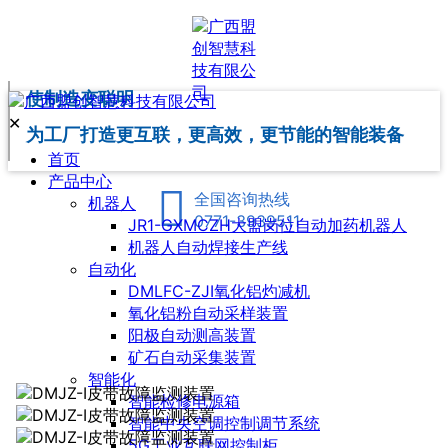
使制造变聪明
✕
为工厂打造更互联，更高效，更节能的智能装备
首页
产品中心
全国咨询热线
机器人
0771-3939511
JR1-GXMCZH大盟岗位自动加药机器人
机器人自动焊接生产线
自动化
DMLFC-ZJI氧化铝灼减机
氧化铝粉自动采样装置
阳极自动测高装置
矿石自动采集装置
智能化
智能检修电源箱
智能中央空调控制调节系统
5G工业互联网控制柜